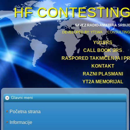
HF CONTESTIN
SAVEZ RADIO-AMATERA SRBIJ
DEVELOPED BY: YT1WA CONSULTING
YU1SRS
CALL BOOK SRS
RASPORED TAKMIČENJA I PR
KONTAKT
RAZNI PLASMANI
YT2A MEMORIJAL
Glavni meni
Početna strana
Informacije