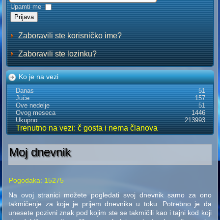
Upamti me
Prijava
Zaboravili ste korisničko ime?
Zaboravili ste lozinku?
Ko je na vezi
Danas
51
Juče
157
Ove nedelje
51
Ovog meseca
1446
Ukupno
213993
Trenutno na vezi: č gosta i nema članova
Moj dnevnik
Pogodaka: 15275
Na ovoj stranici možete pogledati svoj dnevnik samo za ono
takmičenje za koje je prijem dnevnika u toku. Potrebno je da
unesete pozivni znak pod kojim ste se takmičili kao i tajni kod koji