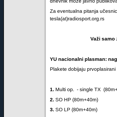
dnevnik može javno publikova
Za eventualna pitanja učesnic
tesla(at)radiosport.org.rs
Važi samo 
YU nacionalni plasman: nagr
Plakete dobijaju prvoplasiran
1.
Multi op. - single TX (80
2.
SO HP (80m+40m)
3.
SO LP (80m+40m)