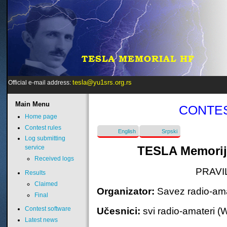
tesla@yu1srs.org.rs
Official e-mail address:
Main
Menu
CONTES
Home page
Contest rules
English
Srpski
Log submitting
TESLA Memorij
service
Received logs
PRAVI
Results
Claimed
Organizator:
Savez radio-ama
Final
Učesnici:
svi radio-amateri 
Contest software
Latest news