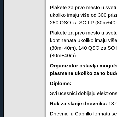
Plakete za prvo mesto u svet
ukoliko imaju više od 300 p
250 QSO za SO LP (80m+40m
Plakete za prvo mesto u svetu
kontinenata ukoliko imaju vi
(80m+40m), 140 QSO za SO 
(80m+40m).
Organizator ostavlja moguć
plasmane ukoliko za to bud
Diplome:
Svi učesnici dobijaju elektro
Rok za slanje dnevnika:
18.
Dnevnici u Cabrillo formatu 