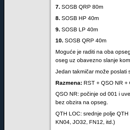
7.
SOSB QRP 80m
8.
SOSB HP 40m
9.
SOSB LP 40m
10.
SOSB QRP 40m
Moguće je raditi na oba opseg
oseg uz obavezno slanje kom
Jedan takmičar može poslati 
Razmena:
RST + QSO NR +
QSO NR: počinje od 001 i uv
bez obzira na opseg.
QTH LOC: srednje polje QTH lok
KN04, JO32, FN12, itd.)