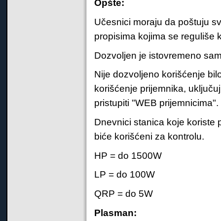
Opšte:
Učesnici moraju da poštuju s
propisima kojima se reguliše 
Dozvoljen je istovremeno sam
Nije dozvoljeno korišćenje bil
korišćenje prijemnika, uključu
pristupiti "WEB prijemnicima".
Dnevnici stanica koje koriste 
biće korišćeni za kontrolu.
HP = do 1500W
LP = do 100W
QRP = do 5W
Plasman: