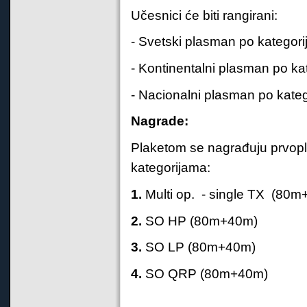
Učesnici će biti rangirani:
- Svetski plasman po kategor
- Kontinentalni plasman po ka
- Nacionalni plasman po kate
Nagrade:
Plaketom se nagrađuju prvop
kategorijama:
1.
Multi op. - single TX (80
2.
SO HP (80m+40m)
3.
SO LP (80m+40m)
4.
SO QRP (80m+40m)