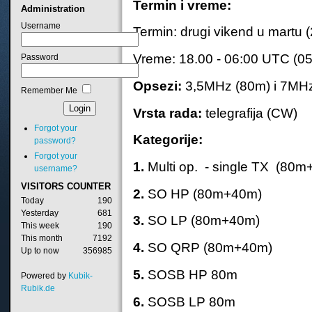
Termin i vreme:
Administration
Username
Termin: drugi vikend u martu 
Vreme: 18.00 - 06:00 UTC (0
Password
Opsezi:
3,5MHz (80m) i 7MH
Remember Me
Vrsta rada:
telegrafija (CW)
Forgot your
Kategorije:
password?
Forgot your
1.
Multi op. - single TX (80
username?
VISITORS
COUNTER
2.
SO HP (80m+40m)
Today
190
Yesterday
681
3.
SO LP (80m+40m)
This week
190
This month
7192
4.
SO QRP (80m+40m)
Up to now
356985
5.
SOSB HP 80m
Powered by
Kubik-
Rubik.de
6.
SOSB LP 80m