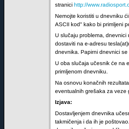
stranici
http://www.radiosport
Nemojte koristiti u dnevniku ćir
ASCII kod" kako bi primljeni po
U slučaju problema, dnevnici 
dostaviti na e-adresu tesla(at)
dnevnika. Papirni dnevnici se 
U oba slučaja učesnik će na 
primljenom dnevniku.
Na osnovu konačnih rezultata
eventualnih grešaka za veze g
Izjava:
Dostavljenjem dnevnika učesni
takmičenja i da ih je poštova